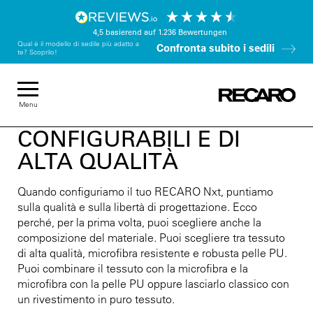
4,5
basierend auf
1.236
Bewertungen
Qual è il modello di sedile più adatto a
Confronta subito i sedili
te? Scoprilo!
Menu
MATERIALI
CONFIGURABILI E DI
ALTA QUALITÀ
Quando configuriamo il tuo RECARO Nxt, puntiamo
sulla qualità e sulla libertà di progettazione. Ecco
perché, per la prima volta, puoi scegliere anche la
composizione del materiale. Puoi scegliere tra tessuto
di alta qualità, microfibra resistente e robusta pelle PU.
Puoi combinare il tessuto con la microfibra e la
microfibra con la pelle PU oppure lasciarlo classico con
un rivestimento in puro tessuto.